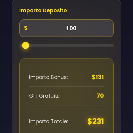
Importo Deposito
$
$131
Importo Bonus:
70
Giri Gratuiti:
$231
Importo Totale: