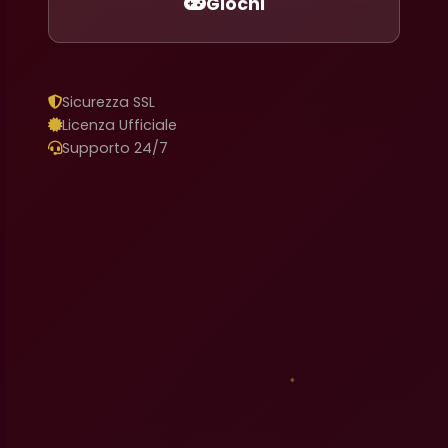
Giochi
Sicurezza SSL
Licenza Ufficiale
Supporto 24/7