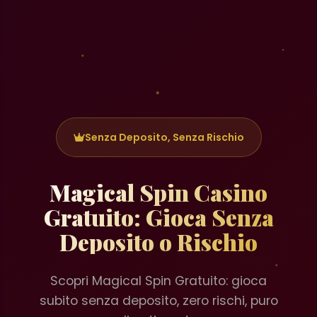
Senza Deposito, Senza Rischio
Magical Spin Casino
Gratuito: Gioca Senza
Deposito o Rischio
Scopri Magical Spin Gratuito: gioca
subito senza deposito, zero rischi, puro