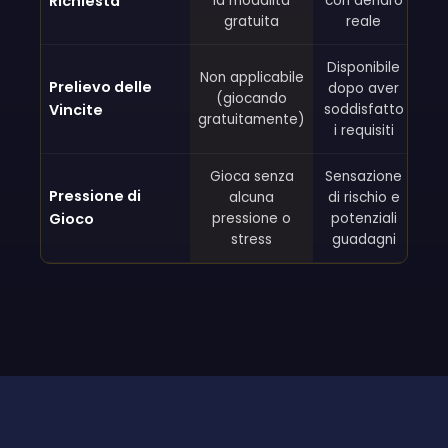
Richiesta
la modalità
con denaro
gratuita
reale
Disponibile
Non applicabile
Prelievo delle
dopo aver
(giocando
Vincite
soddisfatto
gratuitamente)
i requisiti
Gioca senza
Sensazione
Pressione di
alcuna
di rischio e
Gioco
pressione o
potenziali
stress
guadagni