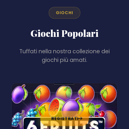
GIOCHI
Giochi Popolari
Tuffati nella nostra collezione dei
giochi più amati.
REGISTRATI