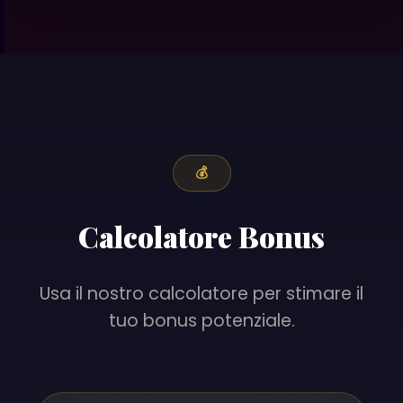
💰
Calcolatore Bonus
Usa il nostro calcolatore per stimare il
tuo bonus potenziale.