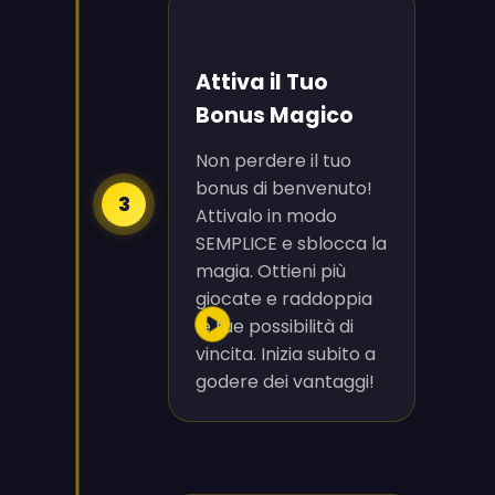
Attiva il Tuo
Bonus Magico
Non perdere il tuo
bonus di benvenuto!
3
Attivalo in modo
SEMPLICE e sblocca la
magia. Ottieni più
giocate e raddoppia
le tue possibilità di
vincita. Inizia subito a
godere dei vantaggi!