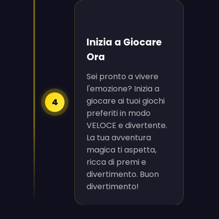
Inizia a Giocare
Ora
Sei pronto a vivere
l'emozione? Inizia a
giocare ai tuoi giochi
4
preferiti in modo
VELOCE e divertente.
La tua avventura
magica ti aspetta,
ricca di premi e
divertimento. Buon
divertimento!