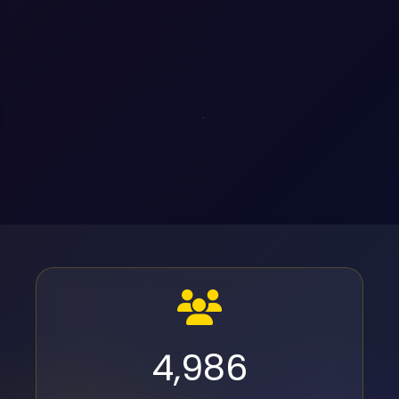
5,246