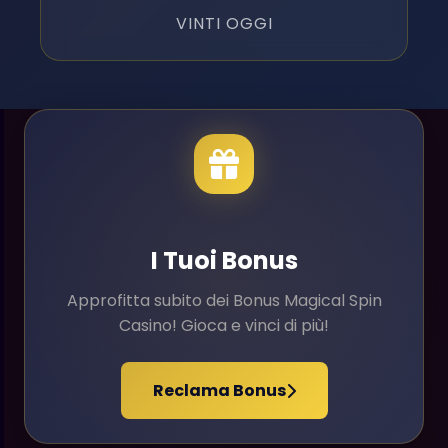
VINTI OGGI
I Tuoi Bonus
Approfitta subito dei Bonus Magical Spin
Casino! Gioca e vinci di più!
Reclama Bonus