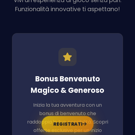
Vivi un'esperienza di gioco senza pari.
Funzionalità innovative ti aspettano!
Bonus Benvenuto
Magico & Generoso
Inizia la tua avventura con un
bonus di benvenuto che
raddoppia le tue possibilità. Scopri
REGISTRATI
offerte esclusive per un inizio