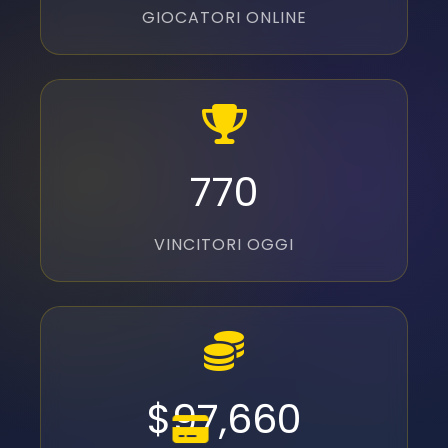
GIOCATORI ONLINE
813
VINCITORI OGGI
$103,639