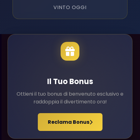
VINTO OGGI
Il Tuo Bonus
Ottieni il tuo bonus di benvenuto esclusivo e
raddoppia il divertimento ora!
Reclama Bonus