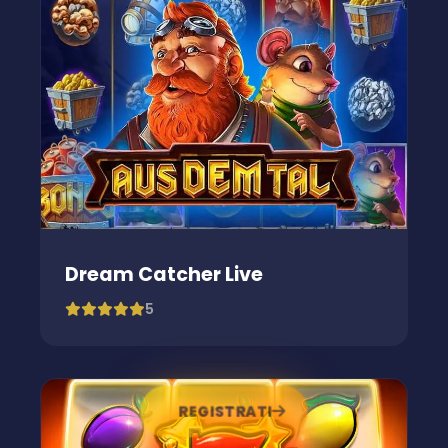
Dream Catcher Live
5
REGISTRATI