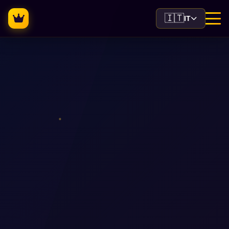
🇮🇹
IT