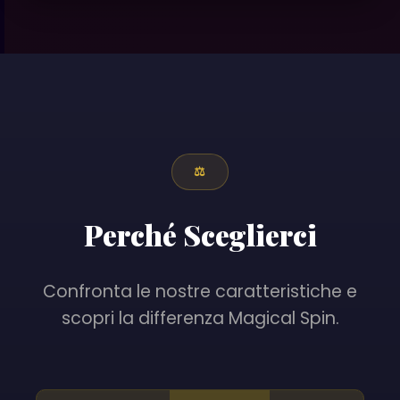
⚖️
Perché Sceglierci
Confronta le nostre caratteristiche e
scopri la differenza Magical Spin.