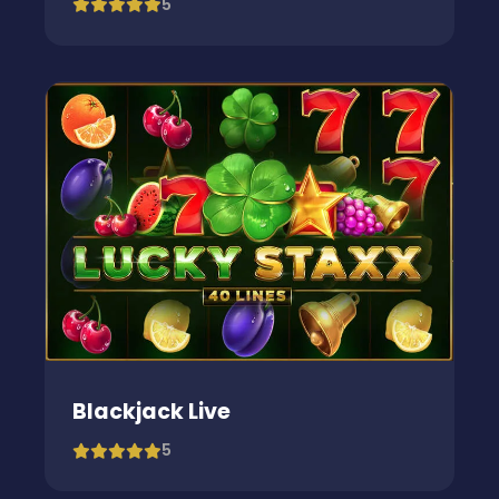
5
Blackjack Live
5