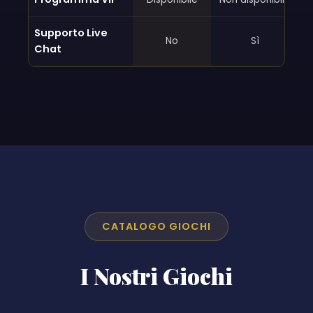
Supporto Live
No
Sì
Chat
CATALOGO GIOCHI
I Nostri Giochi