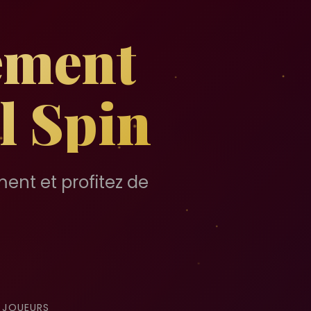
ement
l Spin
ment et profitez de
 JOUEURS