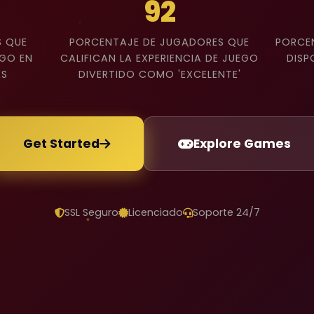
92
S QUE
PORCENTAJE DE JUGADORES QUE
PORCE
EGO EN
CALIFICAN LA EXPERIENCIA DE JUEGO
DISP
ES
DIVERTIDO COMO 'EXCELENTE'
Get Started
Explore Games
SSL Seguro
Licenciado
Soporte 24/7