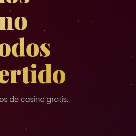
ino
Modos
ertido
s de casino gratis.