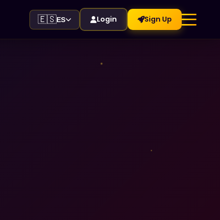
🇪🇸
Login
Sign Up
ES