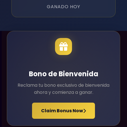
GANADO HOY
Bono de Bienvenida
Reclama tu bono exclusivo de bienvenida
ahora y comienza a ganar.
Claim Bonus Now