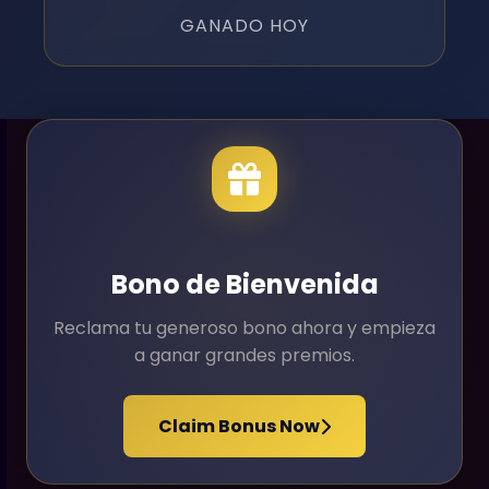
GANADO HOY
Bono de Bienvenida
Reclama tu generoso bono ahora y empieza
a ganar grandes premios.
Claim Bonus Now