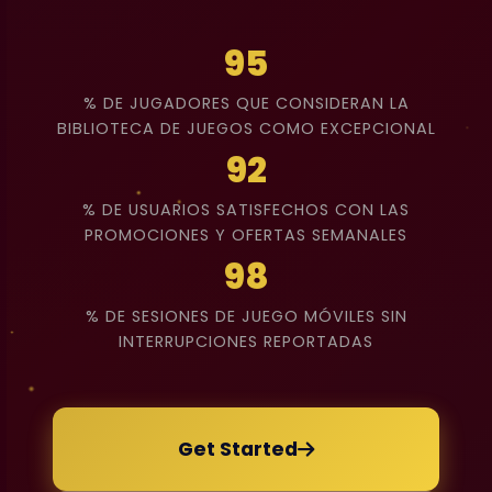
95
% DE JUGADORES QUE CONSIDERAN LA
BIBLIOTECA DE JUEGOS COMO EXCEPCIONAL
92
% DE USUARIOS SATISFECHOS CON LAS
PROMOCIONES Y OFERTAS SEMANALES
98
% DE SESIONES DE JUEGO MÓVILES SIN
INTERRUPCIONES REPORTADAS
Get Started