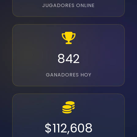
JUGADORES ONLINE
892
GANADORES HOY
$124,566