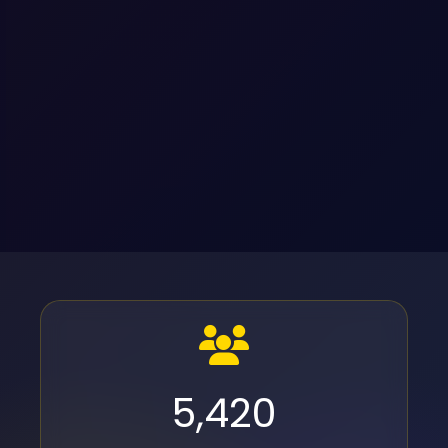
5,420