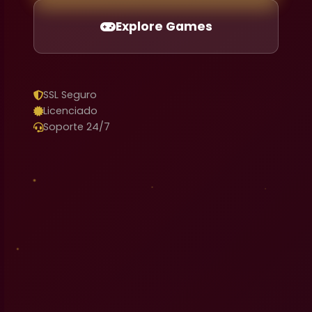
Explore Games
SSL Seguro
Licenciado
Soporte 24/7