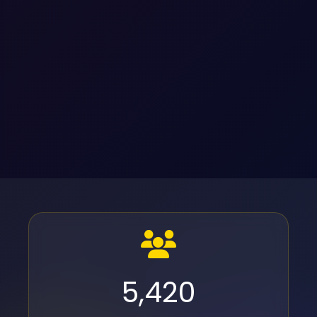
5,420