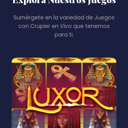
Sumérgete en la variedad de Juegos
con Crupier en Vivo que tenemos
para ti.