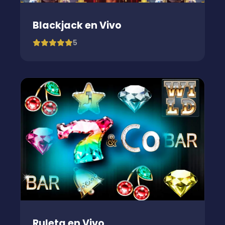
Blackjack en Vivo
5
Ruleta en Vivo