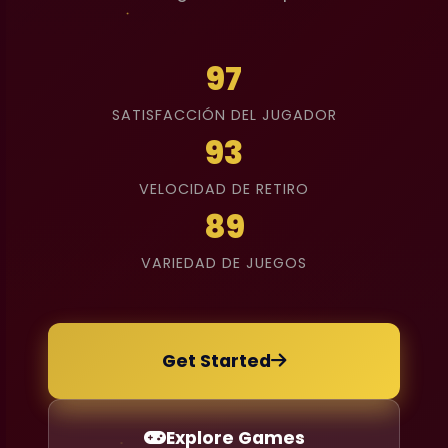
97
SATISFACCIÓN DEL JUGADOR
93
VELOCIDAD DE RETIRO
89
VARIEDAD DE JUEGOS
Get Started
Explore Games