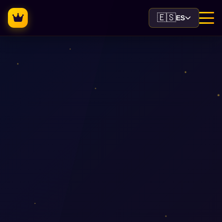
🇪🇸
ES