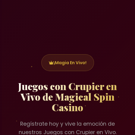
¡Magia En Vivo!
Juegos con Crupier en
Vivo de Magical Spin
Casino
Regístrate hoy y vive la emoción de
nuestros Juegos con Crupier en Vivo.