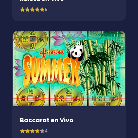
5
Baccarat en Vivo
4