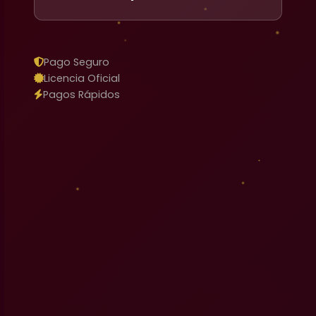
Pago Seguro
Licencia Oficial
Pagos Rápidos