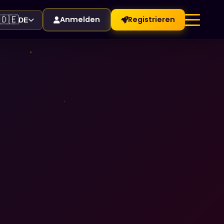
🇩🇪
Anmelden
Registrieren
DE