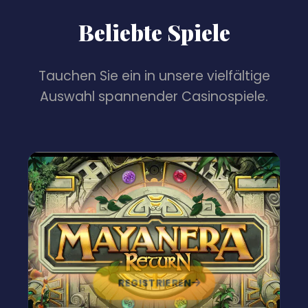
Beliebte Spiele
Tauchen Sie ein in unsere vielfältige
Auswahl spannender Casinospiele.
REGISTRIEREN