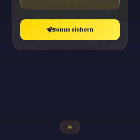
Bonus sichern
⚖️