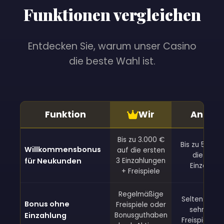
Funktionen vergleichen
Entdecken Sie, warum unser Casino
die beste Wahl ist.
Funktion
Wir
Ander
Bis zu 3.000 €
Bis zu 500 €
Willkommensbonus
auf die ersten
die erste
für Neukunden
3 Einzahlungen
Einzahlun
+ Freispiele
Regelmäßige
Selten oder 
Bonus ohne
Freispiele oder
sehr klein
Einzahlung
Bonusguthaben
Freispielpak